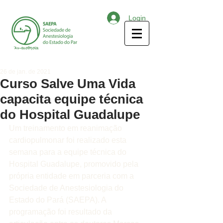
Login
26 de jan. de 2021
Curso Salve Uma Vida
capacita equipe técnica
do Hospital Guadalupe
Um treinamento em reanimação 
cardiopulmonar foi realizado esta 
semana para a equipe técnica do 
Hospital Guadalupe, promovido pela 
própria entidade em parceria com a 
Sociedade de Anestesiologia do 
Estado do Pará (SAEPA). A 
programação foi resultado da 