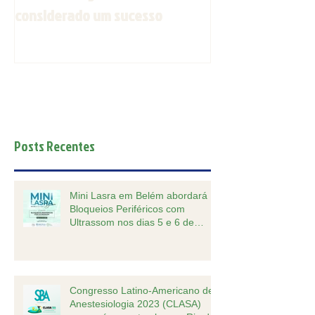
considerado um sucesso
outubro
Posts Recentes
Mini Lasra em Belém abordará
Bloqueios Periféricos com
Ultrassom nos dias 5 e 6 de
outubro.
Congresso Latino-Americano de
Anestesiologia 2023 (CLASA)