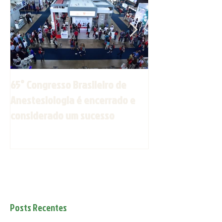
65° Congresso Brasileiro de
Jornada de Anest
Anestesiologia é encerrado e
Espírito Santo s
considerado um sucesso
outubro
Posts Recentes