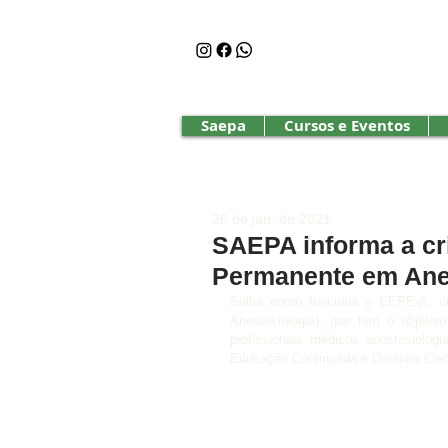
Saepa
Cursos e Eventos
26 de jan. de 2021
SAEPA informa a cr
Permanente em Anes
Saiba como funciona o CEPE-A, uma
Anestesiologia), que tem o objetiv
profissionais médicos anestesiolo
Educação Continuada e Diretoria Cient