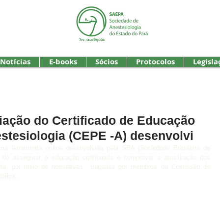
Notícias
E-books
Sócios
Protocolos
Legisla
iação do Certificado de Educação
tesiologia (CEPE -A) desenvolvi
 ferramenta online desenvolvida pela SBA (Sociedade Brasileira de 
o de assegurar a educação continuada e comprovar a atualização dos 
gista, por meio de normativas  traçadas por membros da Comissão de 
ífica. 