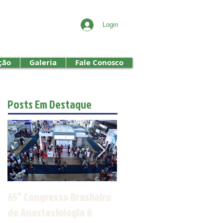
Login
ção
Galeria
Fale Conosco
Posts Em Destaque
65° Congresso Brasileiro
Jornada de
de Anestesiologia é
Anestesiologia do