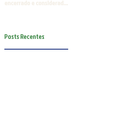
encerrado e considerado
Espírito Santo será
um sucesso
realizada em outubro
Posts Recentes