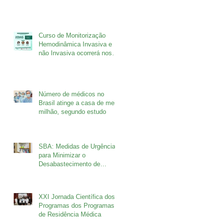
setembro no Rio de Janeiro
Curso de Monitorização
Hemodinâmica Invasiva e
não Invasiva ocorrerá nos
dias 26 e 27 de agosto
Número de médicos no
Brasil atinge a casa de meio
milhão, segundo estudo
SBA: Medidas de Urgência
para Minimizar o
Desabastecimento de
Fármacos
XXI Jornada Científica dos
Programas dos Programas
de Residência Médica