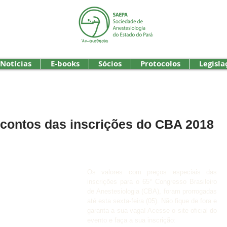
Notícias
E-books
Sócios
Protocolos
Legisla
contos das inscrições do CBA 2018
Os valores com preços especiais das 
inscrições para o 65° Congresso Brasileiro 
de Anestesiologia (CBA), foram prorrogadas 
até esta sexta-feira (05). Não fique de fora e 
garanta a sua vaga! Acesse o site oficial do 
evento e faça a sua inscrição: 