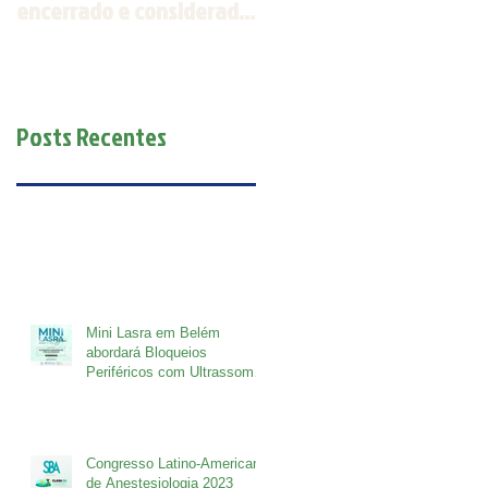
encerrado e considerado
Espírito Santo será
um sucesso
realizada em outubro
Posts Recentes
Mini Lasra em Belém
abordará Bloqueios
Periféricos com Ultrassom
nos dias 5 e 6 de outubro.
Congresso Latino-Americano
de Anestesiologia 2023