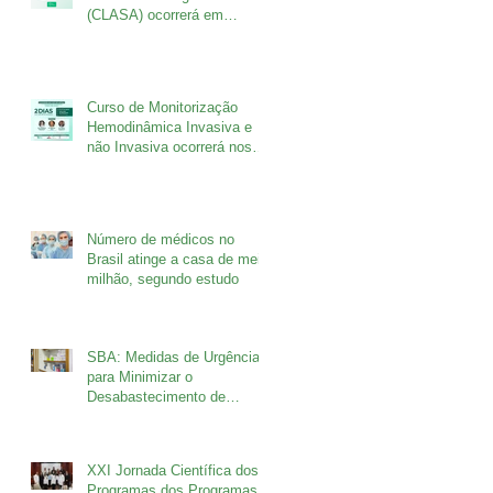
(CLASA) ocorrerá em
setembro no Rio de Janeiro
Curso de Monitorização
Hemodinâmica Invasiva e
não Invasiva ocorrerá nos
dias 26 e 27 de agosto
Número de médicos no
Brasil atinge a casa de meio
milhão, segundo estudo
SBA: Medidas de Urgência
para Minimizar o
Desabastecimento de
Fármacos
XXI Jornada Científica dos
Programas dos Programas