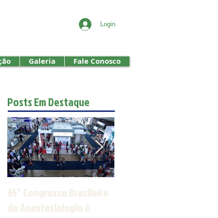
Login
ção
Galeria
Fale Conosco
Posts Em Destaque
65° Congresso Brasileiro
Jornada de
de Anestesiologia é
Anestesiologia do