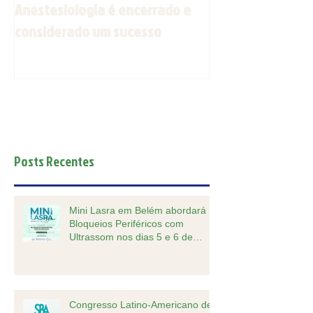
Anestesiologia é encerrado e
Espírito Santo s
considerado um sucesso
outubro
Posts Recentes
Mini Lasra em Belém abordará
Bloqueios Periféricos com
Ultrassom nos dias 5 e 6 de
outubro.
Congresso Latino-Americano de