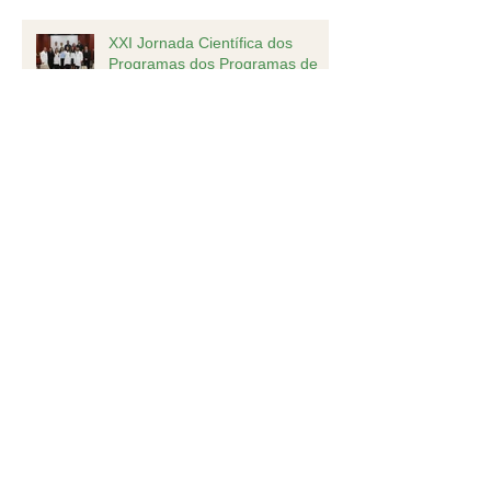
XXI Jornada Científica dos
Programas dos Programas de
Residência Médica
Inscrição do Programa de
Especialização em
Anestesiologia estão abertas
Nota oficial
SAEPA marca presença no CBA
2019, em Goiânia