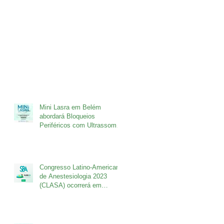
Mini Lasra em Belém
abordará Bloqueios
Periféricos com Ultrassom
nos dias 5 e 6 de outubro.
Congresso Latino-Americano
de Anestesiologia 2023
(CLASA) ocorrerá em
setembro no Rio de Janeiro