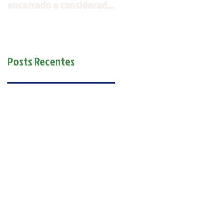
encerrado e considerado
Espírito Santo será
um sucesso
realizada em outubro
Posts Recentes