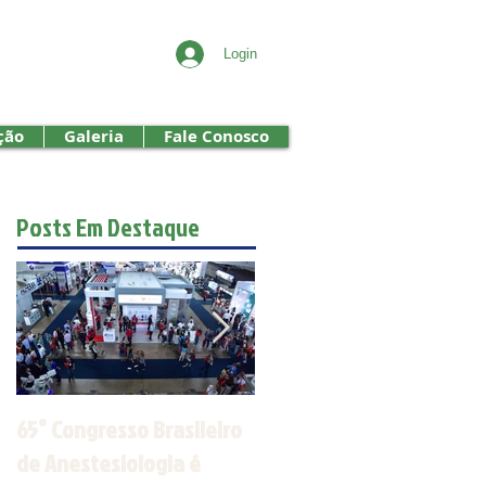
Login
ção
Galeria
Fale Conosco
Posts Em Destaque
65° Congresso Brasileiro
Jornada de
de Anestesiologia é
Anestesiologia do