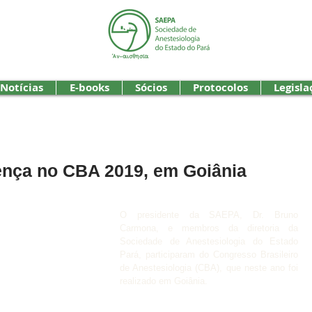
Notícias
E-books
Sócios
Protocolos
Legisla
nça no CBA 2019, em Goiânia
O presidente da SAEPA, Dr. Bruno 
Carmona, e membros da diretoria da 
Sociedade de Anestesiologia do Estado 
Pará, participaram do Congresso Brasileiro 
de Anestesiologia (CBA), que neste ano foi 
realizado em Goiânia.
⠀