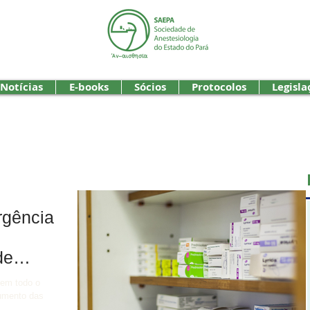
Notícias
E-books
Sócios
Protocolos
Legisla
rgência
de
em todo o
aumento das