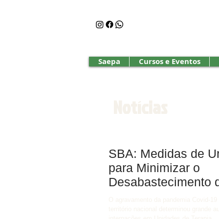
Saepa
Cursos e Eventos
Notícias
SBA: Medidas de U
para Minimizar o
Desabastecimento 
Fármacos
O agravamento da pandemia Covid-19 
território nacional determinou grande 
internações em Unidades de Terapia...