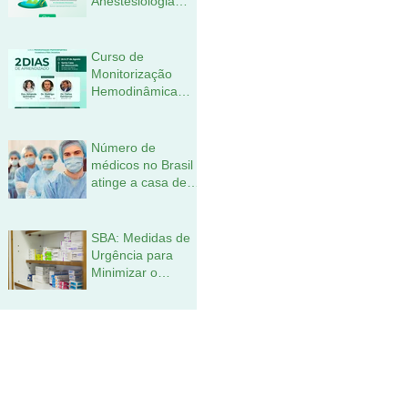
Anestesiologia
2023 (CLASA)
ocorrerá em
setembro no Rio
Curso de
de Janeiro
Monitorização
Hemodinâmica
Invasiva e não
Invasiva ocorrerá
nos dias 26 e 27
Número de
de agosto
médicos no Brasil
atinge a casa de
meio milhão,
segundo estudo
SBA: Medidas de
Urgência para
Minimizar o
Desabastecimento
de Fármacos