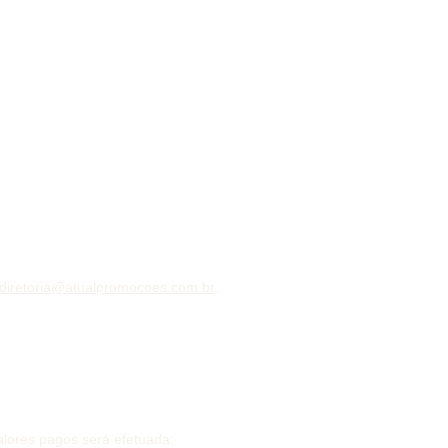
diretoria@atualpromocoes.com.br
,
alores pagos será efetuada: