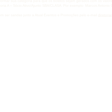
nformar sua categoria para que os boletos sejam gerados com os valore
oria A – Sócio Ativo/Ajunto SBA/CLASA. Por exemplo: Marcos Antonio 
em ser sandas junto a Atual Eventos e Promoções pelo e-mail
diretori