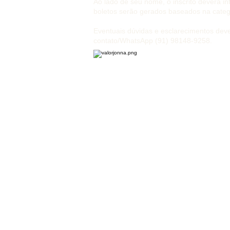
Ao lado de seu nome, o inscrito deverá i
boletos serão gerados baseados na categ
Eventuais dúvidas e esclarecimentos dev
contato/WhatsApp (91) 98148-9258.