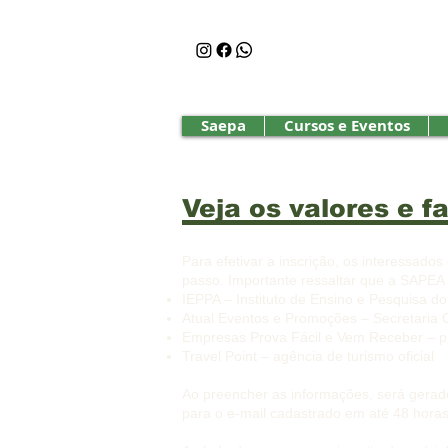
Saepa
Cursos e Eventos
Veja os valores e f
Para efetivar a inscrição, os interessado
passo. Importante ressaltar que a SAPEA
IEPPA – Instituto de Ensino e Pesquisa d
Atual Eventos e Promoções – Secretaria O
Empresas Prova Fácil e Vem Receber – pr
Travel Point – agência de turismo oficial
Ao preencher as informações, será gerado
para o e-mail cadastrado em até 48 hor