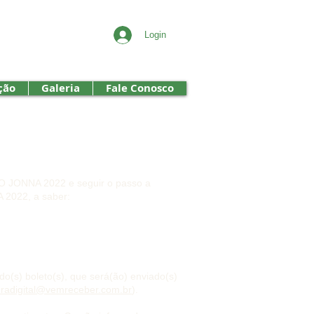
Login
ção
Galeria
Fale Conosco
O JONNA 2022 e seguir o passo a
 2022, a saber:
o(s) boleto(s), que será(ão) enviado(s)
uradigital@vemreceber.com.br
).