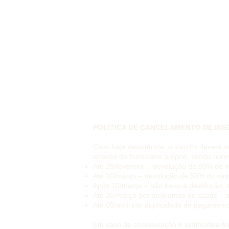
POLÍTICA DE CANCELAMENTO DE INS
Caso haja desistência, o inscrito deverá s
através do formulário próprio, sendo ree
Até 28/fevereiro – devolução de 80% do v
Até 10/março – devolução de 50% do valo
Após 10/março – não haverá devolução, 
Até 20/março por problemas de saúde – 
Até 05/abril por duplicidade de pagament
Em caso de comunicação e justificativa fo