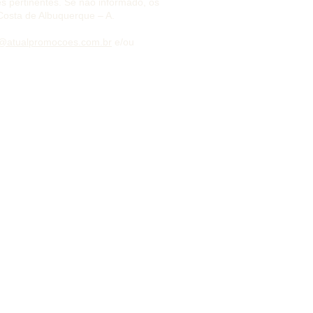
s pertinentes. Se não informado, os
Costa de Albuquerque – A.
a@atualpromocoes.com.br
e/ou