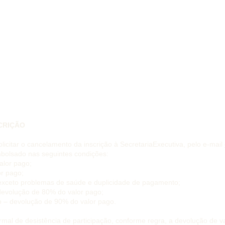
CRIÇÃO
olicitar o cancelamento da inscrição à SecretariaExecutiva, pelo e-mail
mbolsado nas seguintes condições:
alor pago;
r pago;
exceto problemas de saúde e duplicidade de pagamento;
devolução de 80% do valor pago;
o – devolução de 90% do valor pago.
rmal de desistência de participação, conforme regra, a devolução de v