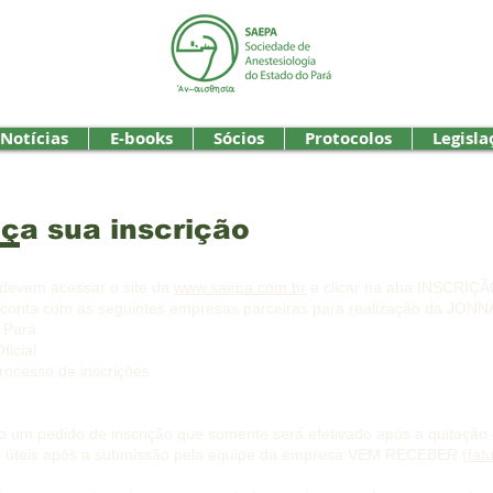
Notícias
E-books
Sócios
Protocolos
Legisla
aça sua inscrição
s devem acessar o site da
www.saepa.com.br
e clicar na aba INSCRIÇÃ
 conta com as seguintes empresas parceiras para realização da JONNA
o Pará
ficial
ocesso de inscrições
 um pedido de inscrição que somente será efetivado após a quitação d
as úteis após a submissão pela equipe da empresa VEM RECEBER (
fat